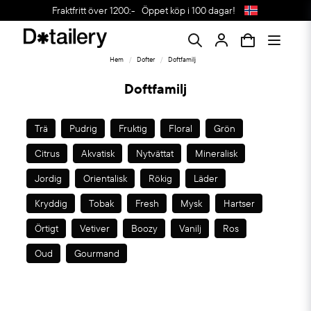
Fraktfritt över 1200:-
Öppet köp i 100 dagar!
Hem
Dofter
Doftfamilj
Doftfamilj
Trä
Pudrig
Fruktig
Floral
Grön
Citrus
Akvatisk
Nytvättat
Mineralisk
Jordig
Orientalisk
Rökig
Läder
Kryddig
Tobak
Fresh
Mysk
Hartser
Örtigt
Vetiver
Boozy
Vanilj
Ros
Oud
Gourmand