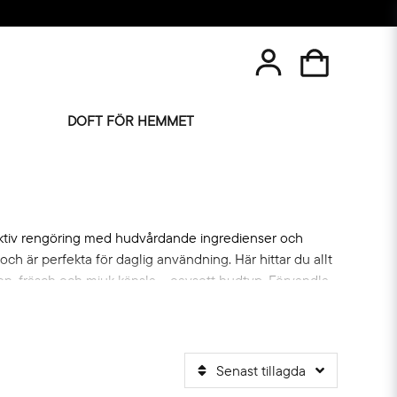
DOFT FÖR HEMMET
fektiv rengöring med hudvårdande ingredienser och
h är perfekta för daglig användning. Här hittar du allt
en ren, fräsch och mjuk känsla – oavsett hudtyp. Förvandla
Senast tillagda