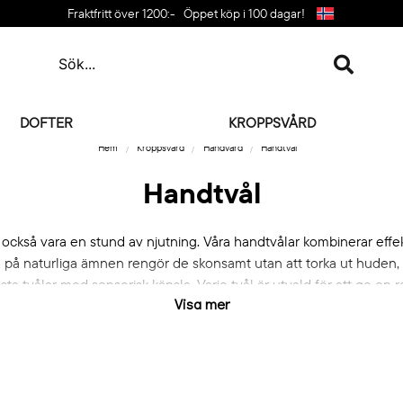
Fraktfritt över 1200:-
Öppet köp i 100 dagar!
DOFTER
KROPPSVÅRD
Hem
Kroppsvård
Handvård
Handtvål
Handtvål
n också vara en stund av njutning. Våra handtvålar kombinerar ef
 på naturliga ämnen rengör de skonsamt utan att torka ut huden, oc
a fasta tvålar med sensorisk känsla. Varje tvål är utvald för att ge 
Visa mer
varje handtvätt till ett litet ögonblick i vardagen!