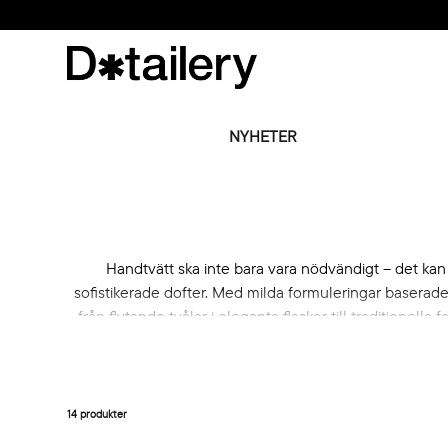
NYHETER
Handtvätt ska inte bara vara nödvändigt – det ka
sofistikerade dofter. Med milda formuleringar baserade
från flytande tvålar i eleganta flaskor till traditionell
14 produkter