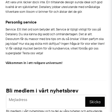
Att vara unik räcker dock inte. En tilltalande design sunda ideal och god
kvalité är en självklarhet. Detailery jobbar uteslutande med småskaliga
tillverkare som liksom vi brinner för och älskar det de gör.
Personlig service
Service. Ett litet ord som betyder allt. Service är löjligt viktigt för oss på
Detailery. Du ska känna dig sedd och omhändertagen. Det är allt.
Dessutom får du massor med bra tips om du så önskar. Vilken parfym ska
jag köpa? Hur ska jag sköta mitt doftljus? Ingen fråga är för stor eller liten!
Vi får väldigt mycket beröm för vår kundservice, vilket förstås gör oss
superglada! Testa oss vetja!
Välkommen in i ett roligare universum!
Bli medlem i vårt nyhetsbrev
email
Mejladress
Skicka
Bli medlem i vårt nyhetsbrev och ta del av våra nyheter och erbjudande.