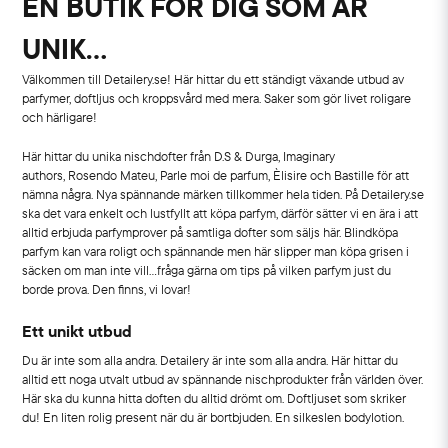
EN BUTIK FÖR DIG SOM ÄR
UNIK...
Välkommen till Detailery.se! Här hittar du ett ständigt växande utbud av
parfymer, doftljus och kroppsvård med mera. Saker som gör livet roligare
och härligare!
Här hittar du unika nischdofter från D.S & Durga, Imaginary
authors, Rosendo Mateu, Parle moi de parfum, Èlisire och Bastille för att
nämna några. Nya spännande märken tillkommer hela tiden. På Detailery.se
ska det vara enkelt och lustfyllt att köpa parfym, därför sätter vi en ära i att
alltid erbjuda parfymprover på samtliga dofter som säljs här. Blindköpa
parfym kan vara roligt och spännande men här slipper man köpa grisen i
säcken om man inte vill…fråga gärna om tips på vilken parfym just du
borde prova. Den finns, vi lovar!
Ett unikt utbud
Du är inte som alla andra. Detailery är inte som alla andra. Här hittar du
alltid ett noga utvalt utbud av spännande nischprodukter från världen över.
Här ska du kunna hitta doften du alltid drömt om. Doftljuset som skriker
du! En liten rolig present när du är bortbjuden. En silkeslen bodylotion.