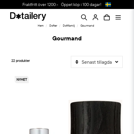
Fraktfritt över 1200:-
Öppet köp i 100 dagar!
Hem
Dofter
Doftfamilj
Gourmand
Gourmand
22 produkter
Senast tillagda
NYHET