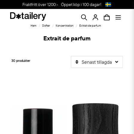
Fraktfritt över 1200:-
Öppet köp i 100 dagar!
Hem
Dofter
Koncentration
Extrait de parfum
Extrait de parfum
30 produkter
Senast tillagda