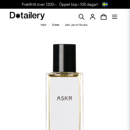
Fraktfritt över 1200:-
Öppet köp i 100 dagar!
Hem
Dofter
Askr Jorum Studio