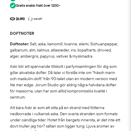
Gratis snabb frakt över 1200:-
DOFTNOTER
Doftnoter:
Salt, aska, kamomill, kvanne, elemi, Sichuanpeppar,
galbanum, alm, kalmus, atlasceder, iris, kopalharts, drivved,
alger, ambergris, papyrus, vetiver & myskmadra
Askr blir ett spännande tillskott i parfymsamlingen för dig som
gillar akvatiska dofter. Då talar vi förstås inte om "fräsch marin
och maskulin-doft" från 90-talet utan en modern version med
lite mer edge. Jorum Studio gör aldrig några halvdana dofter
för massorna, utan har som alltid kompromisslös kvalité i
centrum.
Att bära Askr är som att sitta på en strand med fötterna
nedborrade i vulkanisk aska. Den svarta stranden som formats
under oändliga tider. Hotet från bergets innersta, är det inte ett
dovt muller jag hör? sältan som ligger tung. Ljuva aromer av