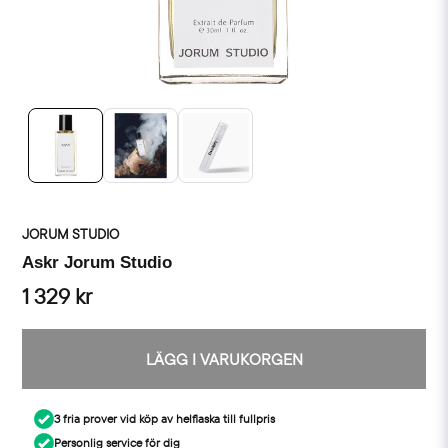
JORUM STUDIO
Askr Jorum Studio
1 329 kr
LÄGG I VARUKORGEN
3 fria prover vid köp av helflaska till fullpris
Personlig service för dig