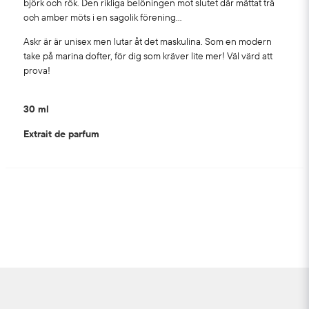
björk och rök. Den rikliga belöningen mot slutet där mättat trä
och amber möts i en sagolik förening...
Askr är är unisex men lutar åt det maskulina. Som en modern
take på marina dofter, för dig som kräver lite mer! Väl värd att
prova!
30 ml
Extrait de parfum