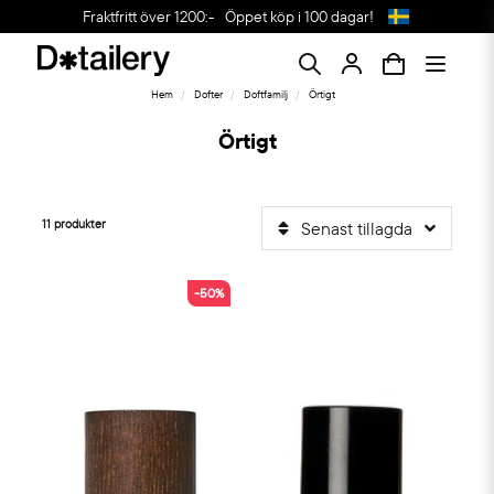
Fraktfritt över 1200:-
Öppet köp i 100 dagar!
Hem
Dofter
Doftfamilj
Örtigt
Örtigt
11 produkter
Senast tillagda
-50%