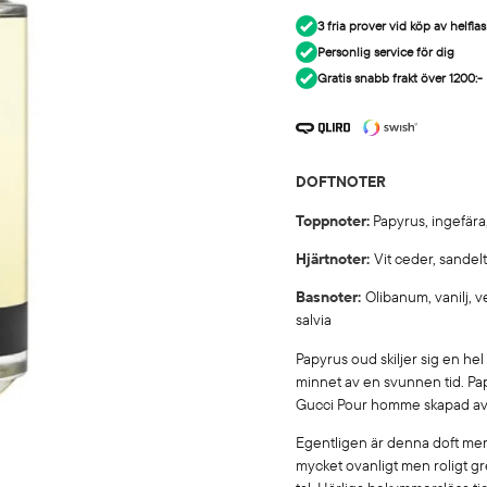
3 fria prover vid köp av helflask
Personlig service för dig
Gratis snabb frakt över 1200:-
DOFTNOTER
Toppnoter:
Papyrus, ingefära,
Hjärtnoter:
Vit ceder, sandelt
Basnoter:
Olibanum, vanilj, 
salvia
Papyrus oud skiljer sig en he
minnet av en svunnen tid. P
Gucci Pour homme skapad av
Egentligen är denna doft mer
mycket ovanligt men roligt gr