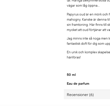
tal. Härliga bekymmerslösa tid
vägar som låg öppna…
Papyrus oud är en mörk och fö
mahogny. Kanske är denna till
sin framtoning. Här finns till 
mycket att oud förtjänar att 
Jag minns inte så noga men 
fantastisk doft för dig som up
En unik och komplex skapelse 
hänföras!
50 ml
Eau de parfum
Recensioner (6)
Emma