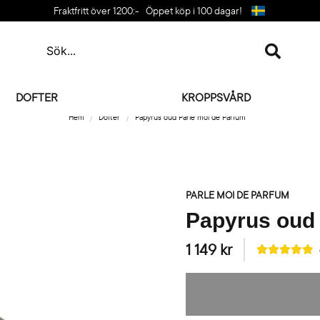
Fraktfritt över 1200:-
Öppet köp i 100 dagar!
DOFTER
KROPPSVÅRD
Hem
Dofter
Papyrus oud Parle moi de Parfum
PARLE MOI DE PARFUM
Papyrus oud 
1 149 kr