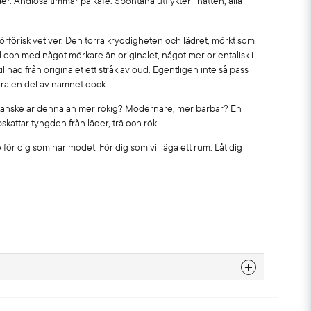
er. Ändlösa timmar på kafé. Spontana utflykter i natten, alla
rförisk vetiver. Den torra kryddigheten och lädret, mörkt som
 och med något mörkare än originalet, något mer orientalisk i
skillnad från originalet ett stråk av oud. Egentligen inte så pass
vara en del av namnet dock.
kanske är denna än mer rökig? Modernare, mer bärbar? En
pskattar tyngden från läder, trä och rök.
för dig som har modet. För dig som vill äga ett rum. Låt dig