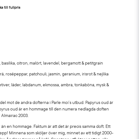
a till fullpris
 basilika, citron, malört, lavendel, bergamott & petitgrain
rä, rosépeppar, patchouli, jasmin, geranium, irisrot & nejlika
vetiver, läder, labdanum, ekmossa, ambra, tonkaböna, mysk &
l del mot de andra dofterna i Parle moi´s utbud. Papyrus oud är
apyrus oud är en hommage till den numera nedlagda doften
 Almairac 2003.
 än en hommage. Faktum är att det är precis samma doft. Ett
epp! Minnena som sköljer över mig, minnet av ett tidigt 2000-