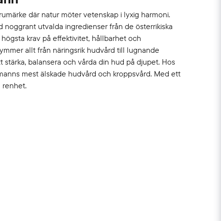
umärke där natur möter vetenskap i lyxig harmoni.
 noggrant utvalda ingredienser från de österrikiska
ögsta krav på effektivitet, hållbarhet och
ymmer allt från näringsrik hudvård till lugnande
tt stärka, balansera och vårda din hud på djupet. Hos
fmanns mest älskade hudvård och kroppsvård. Med ett
h renhet.