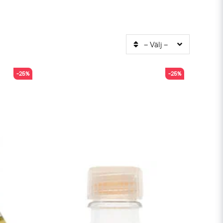
-- Välj --
-25%
-25%