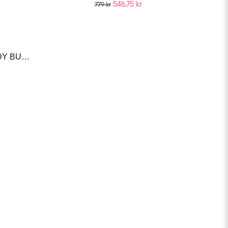
546,75 kr
779 kr
SUSANNE KAUFMANN BODY BUTTER