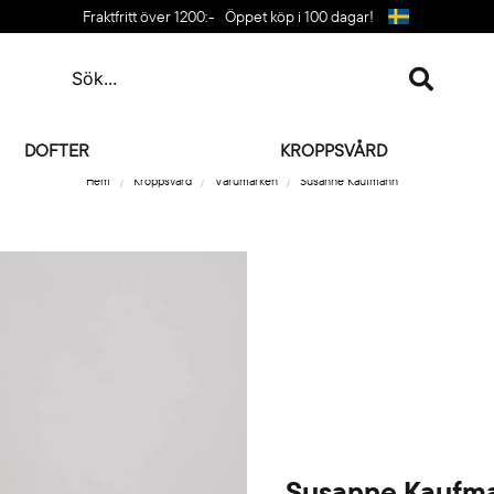
Fraktfritt över 1200:-
Öppet köp i 100 dagar!
DOFTER
KROPPSVÅRD
Hem
Kroppsvård
Varumärken
Susanne Kaufmann
Susanne Kaufm