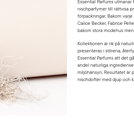
Essential Parfums utmanar t
nischparfymer till rättvisa 
förpackningar. Bakom varje 
Calice Becker, Fabrice Pell
bakom stora modehus men som
Kollektionen är rik på naturl
presenteras i stilrena, återf
Essential Parfums att det g
andel naturliga ingrediense
miljöhänsyn. Resultatet är 
nischdofter med djup och kar