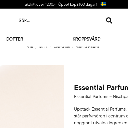
Fraktfritt över 1200:-
Öppet köp i 100 dagar!
DOFTER
KROPPSVÅRD
Hem
Dofter
Varumärken
Essential Parfums
Essential Parfu
Essential Parfums – Nischpa
Upptäck Essential Parfums, 
står parfymören i centrum o
noggrant utvalda ingrediens