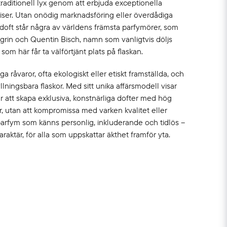
raditionell lyx genom att erbjuda exceptionella
priser. Utan onödig marknadsföring eller överdådiga
doft står några av världens främsta parfymörer, som
egrin och Quentin Bisch, namn som vanligtvis döljs
 här får ta välförtjänt plats på flaskan.
iga råvaror, ofta ekologiskt eller etiskt framställda, och
yllningsbara flaskor. Med sitt unika affärsmodell visar
år att skapa exklusiva, konstnärliga dofter med hög
r, utan att kompromissa med varken kvalitet eller
parfym som känns personlig, inkluderande och tidlös –
aktär, för alla som uppskattar äkthet framför yta.