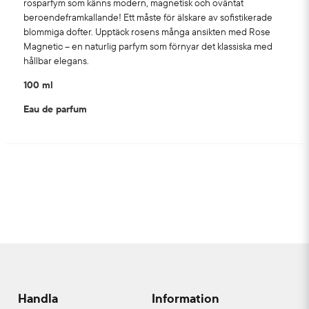
rosparfym som känns modern, magnetisk och oväntat
beroendeframkallande! Ett måste för älskare av sofistikerade
blommiga dofter. Upptäck rosens många ansikten med Rose
Magnetic – en naturlig parfym som förnyar det klassiska med
hållbar elegans.
100 ml
Eau de parfum
Handla
Information