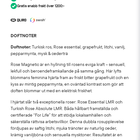
Gratis snabb frakt över 1200:-
DOFTNOTER
Doftnoter:
Turkisk ros, Rose essential, grapefrukt, litchi, vanilj,
pepparmynta, mysk & cederträ
Rose Magnetic är en hyllning till rosens eviga kraft – sensuell,
lekfull och beroendeframkallande på samma gång. Här lyfts
blommans feminina hjärta fram av friskt bitter grapefrukt och en
kyss av mintig pepparmynta, en oväntad kontrast som gör att
doften blommar ut med en elektrisk friskhet.
I hjärtat slår två exceptionella roser: Rose Essential LMR och
Turkish Rose Absolute LMR. Båda hållbart framställda och
certifierade “For Life” för att stödja lokalsamhällen och
säkerställa rättvisa arbetsvillkor. Denna dubbla rosupplevelse
fördjupas av saftig litchi, mjuka tränoter av naturlig ceder,
krämig vaniljböna och sensuella mysktoner. Resultatet är en