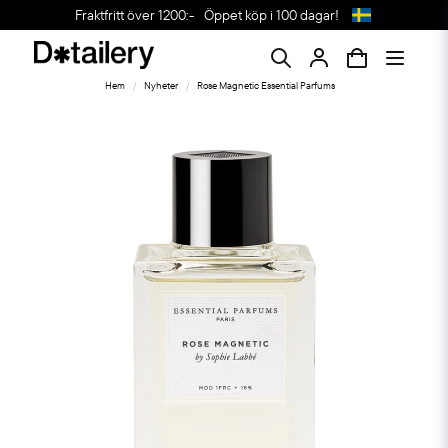
Fraktfritt över 1200:-
Öppet köp i 100 dagar!
Hem
Nyheter
Rose Magnetic Essential Parfums