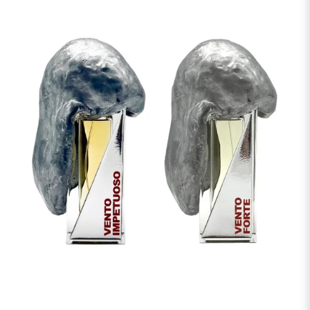
Namnet LAVS kom att bli centralt. Inte bara för ateljén, utan även för den
första parfymen, ursprungligen framtagen som en textilspray för
Vatikanens skrudar. År 2014 tog Sorcinelli nästa steg och lanserade
UNUM, en nischad parfymkollektion som snabbt blev kultförklarad. Här
kombineras hans passion för gotisk arkitektur, sakrala ritualer, dimhöljda
landskap, fotografi och den musikaliska värld han själv är en del av.
Resultatet är dofter som bär lika mycket själ som substans — komplexa,
djupa och konstnärligt komponerade. Bland de mest hyllade skapelserna
finner vi Reliqvia, Nebbia Densa, och det ursprungliga LAVS, var och en
med sin egen berättelse av mystik och känslomässigt djup.
Idag är Filippo Sorcinelli mer än ett parfymvarumärke. Det är ett
heltäckande lifestyle-universum, där doft samexisterar med mode,
fotografi, konstinstallationer och musikaliska projekt. Varje detalj, från
förpackningar till namn och visuella uttryck – genomsyras av Sorcinellis
vision: att skapa emotionella rum där kropp, själ och konst möts. För dig
som söker parfymer som är lika mycket konstverk som personlig signatur
är Filippo Sorcinelli ett självklart val. Detta är dofter för den som vill bära
något som berör, utmanar och stannar kvar. Långt efter att sista tonen har
klingat ut.