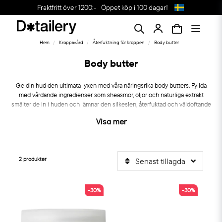
Fraktfritt över 1200:-
Öppet köp i 100 dagar!
Hem
Kroppsvård
Återfuktning för kroppen
Body butter
Body butter
Ge din hud den ultimata lyxen med våra näringsrika body butters. Fyllda
med vårdande ingredienser som sheasmör, oljor och naturliga extrakt
smälter de in i huden och lämnar den silkeslen, återfuktad och väldoftande
hela dagen.
Visa mer
2 produkter
Senast tillagda
-30%
-30%