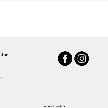
Anonym
för 9 månader sedan
Somrig och glad doft. Fräsch 
så länge.
tion
ev
Powered by Nyehandel AB