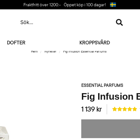
Fraktfritt över 1200:-
Öppet köp i 100 dagar!
DOFTER
KROPPSVÅRD
Hem
Nyheter
Fig Infusion Essential Parfums
ESSENTIAL PARFUMS
Fig Infusion
1 139 kr