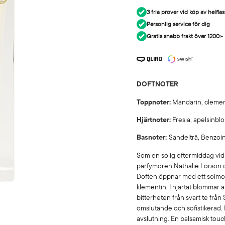
3 fria prover vid köp av helflask
Personlig service för dig
Gratis snabb frakt över 1200:-
DOFTNOTER
Toppnoter:
Mandarin, clemen
Hjärtnoter:
Fresia, apelsinbl
Basnoter:
Sandelträ, Benzoi
Som en solig eftermiddag vid 
parfymören Nathalie Lorson o
Doften öppnar med ett solmog
klementin. I hjärtat blommar
bitterheten från svart te frå
omslutande och sofistikerad.
avslutning. En balsamisk tou