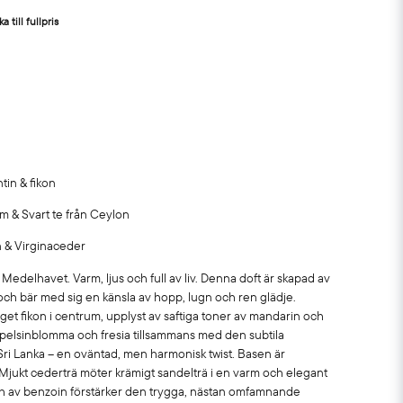
a till fullpris
tin & fikon
om & Svart te från Ceylon
n & Virginaceder
Medelhavet. Varm, ljus och full av liv. Denna doft är skapad av
ch bär med sig en känsla av hopp, lugn och ren glädje.
et fikon i centrum, upplyst av saftiga toner av mandarin och
 apelsinblomma och fresia tillsammans med den subtila
n Sri Lanka – en oväntad, men harmonisk twist. Basen är
 Mjukt cederträ möter krämigt sandelträ i en varm och elegant
ch av benzoin förstärker den trygga, nästan omfamnande