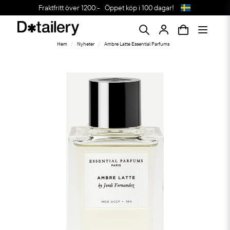
Fraktfritt över 1200:-
Öppet köp i 100 dagar!
Hem
Nyheter
Ambre Latte Essential Parfums