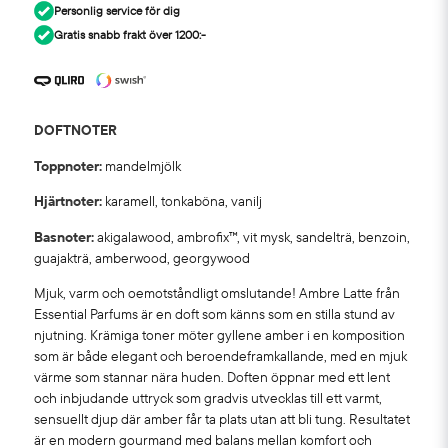
Personlig service för dig
Gratis snabb frakt över 1200:-
DOFTNOTER
Toppnoter:
mandelmjölk
Hjärtnoter:
karamell, tonkaböna, vanilj
Basnoter:
akigalawood, ambrofix™, vit mysk, sandelträ, benzoin,
guajakträ, amberwood, georgywood
Mjuk, varm och oemotståndligt omslutande! Ambre Latte från
Essential Parfums är en doft som känns som en stilla stund av
njutning. Krämiga toner möter gyllene amber i en komposition
som är både elegant och beroendeframkallande, med en mjuk
värme som stannar nära huden. Doften öppnar med ett lent
och inbjudande uttryck som gradvis utvecklas till ett varmt,
sensuellt djup där amber får ta plats utan att bli tung. Resultatet
är en modern gourmand med balans mellan komfort och