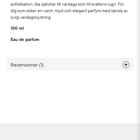
sofistikation, lika självklar till vardags som till kvällens lugn. För
dig som söker en varm, mjuk och elegant parfym med känsla av
lyxig vardagsnjutning.
100 ml
Eau de parfum
Recensioner (1)
Kerstin Disa Maria
för 1 månad sedan
Motsvarade inte mina fantasier. Dock blev
grannen helförtjust så nu har hon den och
stortrivs!