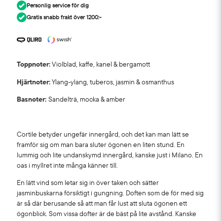
Personlig service för dig
Gratis snabb frakt över 1200:-
Toppnoter:
Violblad, kaffe, kanel & bergamott
Hjärtnoter:
Ylang-ylang, tuberos, jasmin & osmanthus
Basnoter:
Sandelträ, mocka & amber
Cortile betyder ungefär innergård, och det kan man lätt se
framför sig om man bara sluter ögonen en liten stund. En
lummig och lite undanskymd innergård, kanske just i Milano. En
oas i myllret inte många känner till.
En lätt vind som letar sig in över taken och sätter
jasminbuskarna försiktigt i gungning. Doften som de för med sig
är så där berusande så att man får lust att sluta ögonen ett
ögonblick. Som vissa dofter är de bäst på lite avstånd. Kanske