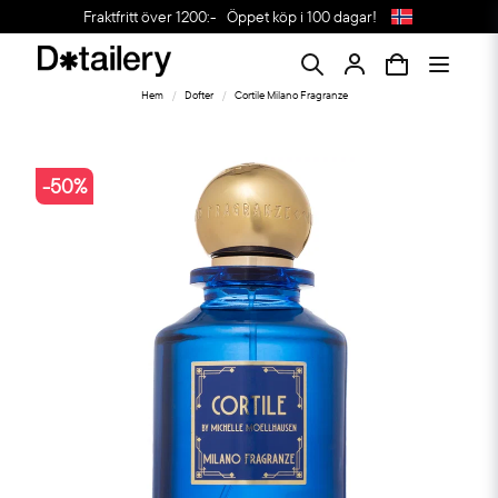
Fraktfritt över 1200:-
Öppet köp i 100 dagar!
Hem
Dofter
Cortile Milano Fragranze
-
50
%