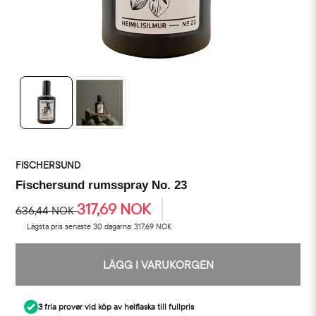
FISCHERSUND
Fischersund rumsspray No. 23
317,69 NOK
636,44 NOK
Lägsta pris senaste 30 dagarna:
317,69 NOK
LÄGG I VARUKORGEN
3 fria prover vid köp av helflaska till fullpris