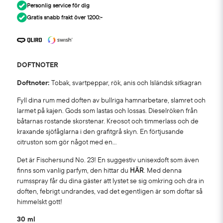
Personlig service för dig
Gratis snabb frakt över 1200:-
DOFTNOTER
Doftnoter:
Tobak, svartpeppar, rök, anis och Isländsk sitkagran
Fyll dina rum med doften av bullriga hamnarbetare, slamret och
larmet på kajen. Gods som lastas och lossas. Dieselröken från
båtarnas rostande skorstenar. Kreosot och timmerlass och de
kraxande sjöfåglarna i den grafitgrå skyn. En förtjusande
citruston som gör något med en...
Det är Fischersund No. 23! En suggestiv unisexdoft som även
finns som vanlig parfym, den hittar du
HÄR
. Med denna
rumsspray får du dina gäster att lystet se sig omkring och dra in
doften, febrigt undrandes, vad det egentligen är som doftar så
himmelskt gott!
30 ml