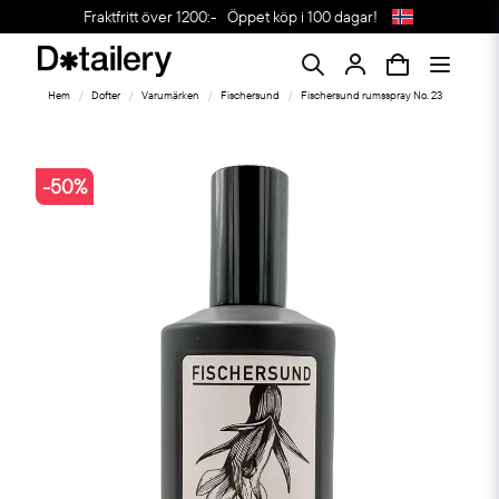
Fraktfritt över 1200:-
Öppet köp i 100 dagar!
Hem
Dofter
Varumärken
Fischersund
Fischersund rumsspray No. 23
-
50
%