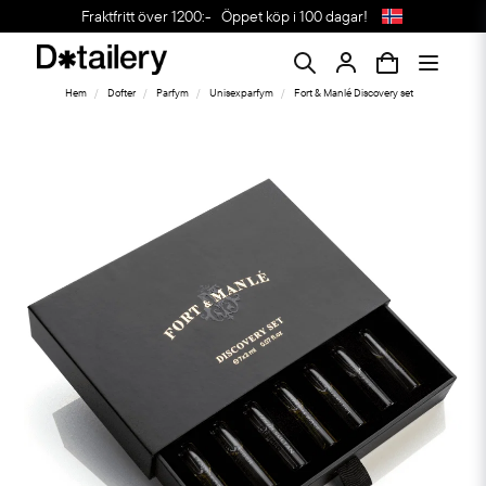
Fraktfritt över 1200:-
Öppet köp i 100 dagar!
Hem
Dofter
Parfym
Unisexparfym
Fort & Manlé Discovery set