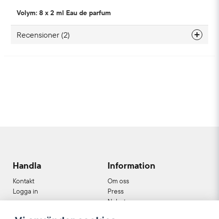
Volym: 8 x 2 ml Eau de parfum
Recensioner (2)
Angela
1 år siden
Alla dofter va magiska! Nu måste jag bara
bestämma mig för en… eller kanske två av dem!
Älskar att kunna köpa dessa mindre prover och
paket med flera prover.
Mattias
1 år siden
Fina och exklusiva dofter för den
doftintresserade mannen.
Handla
Information
Kontakt
Om oss
Logga in
Press
Nyheter
Nyhetsbrev