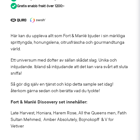
Gratis snabb frakt över 1200:-
Här kan du uppleva allt som Fort & Manlé bjuder i sin märkliga
sprittyngda, honungslena, citrusfräscha och gourmandtunga
värld.
Ett universum med dofter av sällan skådat slag. Unika och
inbjudande. Ibland så inbjudande att det kan vara svårt att sluta
sniffa!
Så gör dig själv en tjänst och köp detta sample set idag!
återkom gärna sedan och berätta vad du tyckte!
Fort & Manlé Discovery set innehåller:
Late Harvest, Honiara, Harem Rose, All the Queens men, Fatih
Sultan Mehmed, Amber Absolutely, Bojnokopff & V for
Vetiver