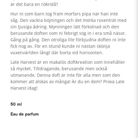
är det bara en rökridå?
Hur ni som barn tog fram morfars pipa när han inte
såg. Den vackra böjningen och det mörka rosenträt med
sin tjusiga ådring. Mynningen lätt förkolnad och den
berusande doften som ni febrigt sög in i era små näsor.
Gång på gång. Den otroliga lite förbjudna doften ni inte
fick nog av. För en stund kunde ni nästan skönja
vuxenvärlden långt där borta vid horisonten.
Late Harvest är en makalös doftkreation som innehåller
så mycket. Tilldragande, berusande men också
utmanande. Denna doft är inte för alla men som den
kommer att älskas av många! Är du en dem? Prova Late
Harvest idag!
50 ml
Eau de parfum