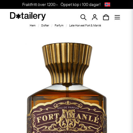
Fraktfritt över 1200:-
Öppet köp i 100 dagar!
Hem
Dofter
Parfym
Late Harvest Fort & Manlé