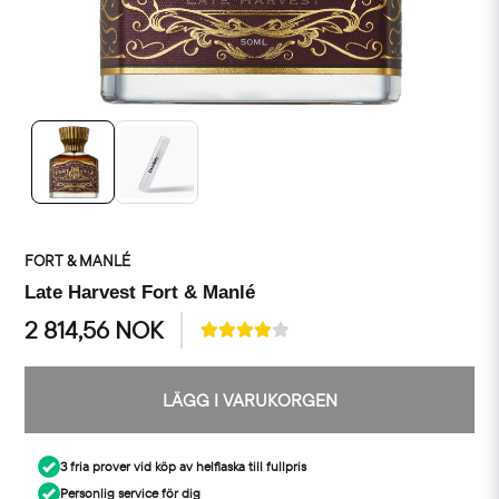
FORT & MANLÉ
Late Harvest Fort & Manlé
2 814,56 NOK
LÄGG I VARUKORGEN
3 fria prover vid köp av helflaska till fullpris
Personlig service för dig