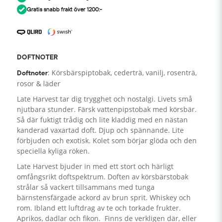
Gratis snabb frakt över 1200:-
DOFTNOTER
: Körsbärspiptobak, cederträ, vanilj, rosenträ,
Doftnoter
rosor & läder
Late Harvest tar dig trygghet och nostalgi. Livets små
njutbara stunder. Färsk vattenpipstobak med körsbär.
Så där fuktigt trådig och lite kladdig med en nästan
kanderad vaxartad doft. Djup och spännande. Lite
förbjuden och exotisk. Kolet som börjar glöda och den
speciella kyliga röken.
Late Harvest bjuder in med ett stort och härligt
omfångsrikt doftspektrum. Doften av körsbärstobak
strålar så vackert tillsammans med tunga
bärnstensfärgade ackord av brun sprit. Whiskey och
rom. Ibland ett luftdrag av te och torkade frukter.
Aprikos, dadlar och fikon. Finns de verkligen där, eller