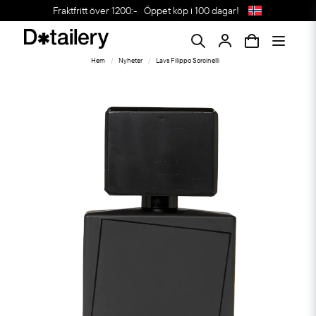
Fraktfritt över 1200:-
Öppet köp i 100 dagar!
Hem
Nyheter
Lavs Filippo Sorcinelli