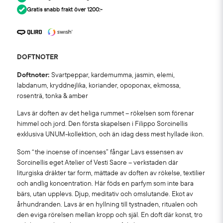
Gratis snabb frakt över 1200:-
DOFTNOTER
Doftnoter:
Svartpeppar, kardemumma, jasmin, elemi,
labdanum, kryddnejlika, koriander, opoponax, ekmossa,
rosenträ, tonka & amber
Lavs är doften av det heliga rummet – rökelsen som förenar
himmel och jord. Den första skapelsen i Filippo Sorcinellis
exklusiva UNUM-kollektion, och än idag dess mest hyllade ikon.
Som “the incense of incenses” fångar Lavs essensen av
Sorcinellis eget Atelier of Vesti Sacre – verkstaden där
liturgiska dräkter tar form, mättade av doften av rökelse, textilier
och andlig koncentration. Här föds en parfym som inte bara
bärs, utan upplevs. Djup, meditativ och omslutande. Ekot av
århundranden. Lavs är en hyllning till tystnaden, ritualen och
den eviga rörelsen mellan kropp och själ. En doft där konst, tro