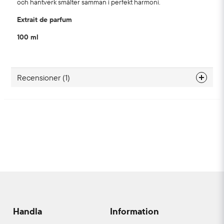
och hantverk smälter samman i perfekt harmoni.
Extrait de parfum
100 ml
Recensioner (1)
Elen
9 måneder siden
Parfymen doftar av tallbarr och rökelse, mycket
vackert och kallt.
Handla
Information