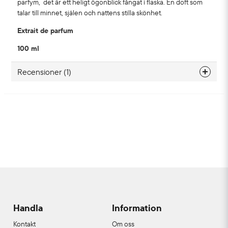
parfym, det är ett heligt ögonblick fångat i flaska. En doft som
talar till minnet, själen och nattens stilla skönhet.
Extrait de parfum
100 ml
Recensioner (1)
Elen
9 måneder siden
Handla
Information
Kontakt
Om oss