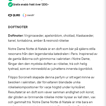
Gratis snabb frakt över 1200:-
DOFTNOTER
Doftnoter:
Virginiaceder, apelsinblom, choklad, Alaskaceder,
kanel, tonkaböna, amber & resinoid rökelse
Notre Dame Notte di Natale är en doft som bär på själens stilla
resonans från den legendariska katedralen i Paris. Inspirerad av
de gamla lådorna och gömmorna i sakristian i Notre Dame,
fångar den den mystiska doften av rökelse, trä och helig
tystnad, som en minnesbild av julnattens innersta ögonblick.
Filippo Sorcinelli skapade denna parfym ur sitt eget minne av
besöken i sakristian, där förvaltaren blandade unika
rökelsekompositioner för varje högtid under kyrkoåret.
Resultatet är en doft som väver samman andlighet och konst,
där glöden av brinnande rökelse möter kyssar av kall sten, vax
och gammalt trä. Notre Dame Notte di Natale är inte bara en