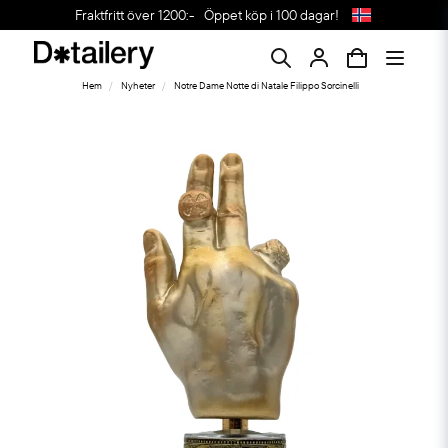
Fraktfritt över 1200:-
Öppet köp i 100 dagar!
Hem
Nyheter
Notre Dame Notte di Natale Filippo Sorcinelli