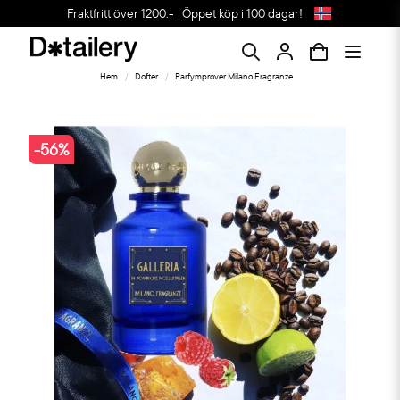
Fraktfritt över 1200:-
Öppet köp i 100 dagar!
Hem
Dofter
Parfymprover Milano Fragranze
-
56
%