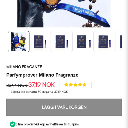
MILANO FRAGANZE
Parfymprover Milano Fragranze
37,19 NOK
83,94 NOK
Lägsta pris senaste 30 dagarna:
37,19 NOK
LÄGG I VARUKORGEN
3 fria prover vid köp av helflaska till fullpris