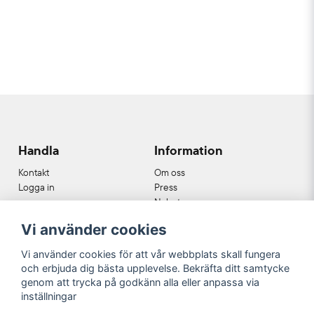
Anonym
8 måneder siden
Ljuvlig och härlig
Sigrid
11 måneder siden
Fin, lugnande och meditativ doft. Alltid trevligt
att beställa från Detailery som tar sig tid att skriva
en handskriven hälsning på följesedeln.
Gunilla
Handla
Information
1 år siden
Underbara!
Kontakt
Om oss
Logga in
Press
Nyheter
Nyhetsbrev
Vi använder cookies
Cookies
Köpvillkor
Vi använder cookies för att vår webbplats skall fungera
och erbjuda dig bästa upplevelse. Bekräfta ditt samtycke
Våra partners
genom att trycka på godkänn alla eller anpassa via
inställningar