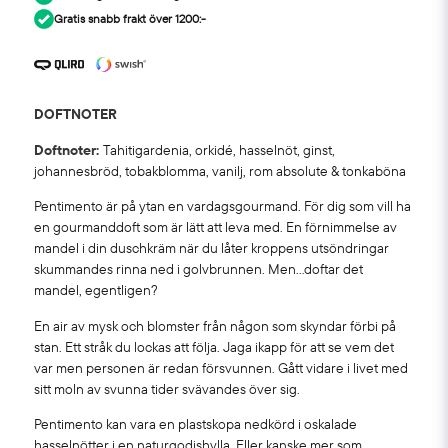
Gratis snabb frakt över 1200:-
DOFTNOTER
Doftnoter:
Tahitigardenia, orkidé, hasselnöt, ginst,
johannesbröd, tobakblomma, vanilj, rom absolute & tonkaböna
Pentimento är på ytan en vardagsgourmand. För dig som vill ha
en gourmanddoft som är lätt att leva med. En förnimmelse av
mandel i din duschkräm när du låter kroppens utsöndringar
skummandes rinna ned i golvbrunnen. Men…doftar det
mandel, egentligen?
En air av mysk och blomster från någon som skyndar förbi på
stan. Ett stråk du lockas att följa. Jaga ikapp för att se vem det
var men personen är redan försvunnen. Gått vidare i livet med
sitt moln av svunna tider svävandes över sig.
Pentimento kan vara en plastskopa nedkörd i oskalade
hasselnötter i en naturgodishylla. Eller kanske mer som