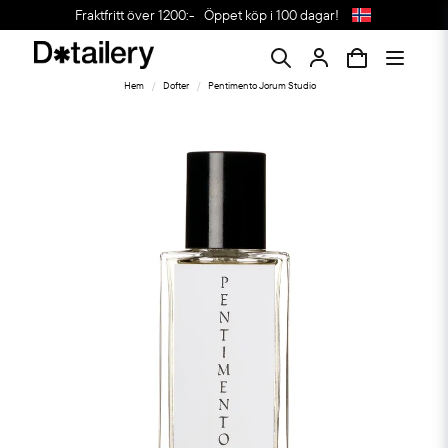
Fraktfritt över 1200:-
Öppet köp i 100 dagar!
Hem
Dofter
Pentimento Jorum Studio