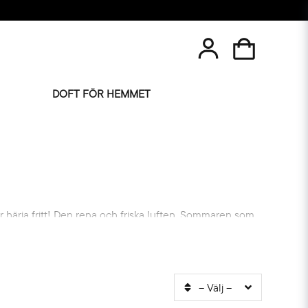
DOFT FÖR HEMMET
 härja fritt! Den rena och friska luften. Sommaren som
nten under de korta timmarna med dagsljus.
arfymer, doftljus och rökelser tillverkas för hand.
t bara går. Alla parfymer är veganska.
-- Välj --