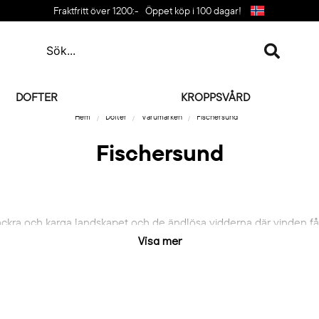
Fraktfritt över 1200:-
Öppet köp i 100 dagar!
DOFTER
KROPPSVÅRD
Hem
Dofter
Varumärken
Fischersund
Fischersund
ckra och karga landskapet och de ändlösa vidderna där vinden får
 nalkas vintern igen. Mörkret och de blyertsgrå skyarna över Atla
Visa mer
ckar, kära minnen och upplevelser. Allt med Island som fond. Alla p
ter skördas på Island. Allting görs på ett hållbart sätt så långt de