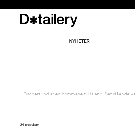
NYHETER
Fischersund är en hommage till Island. Det slående va
kommer på besök, så förkrossande kort. Så
Det är vad dofterna består av. Fantasi och återbli
Parfymoljorna och essenserna, alla ör
24 produkter