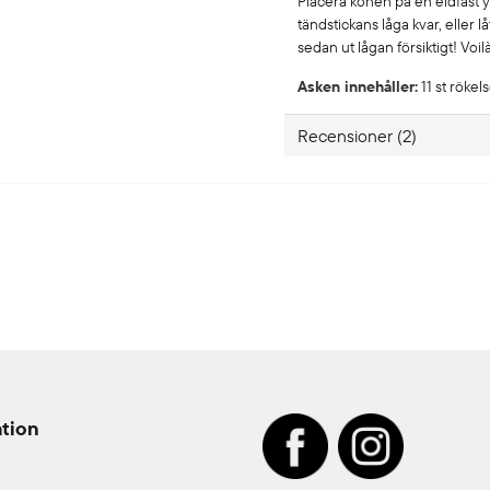
Placera konen på en eldfast y
tändstickans låga kvar, eller l
sedan ut lågan försiktigt! Voil
Asken innehåller:
11 st rökel
Recensioner (2)
Julia
10 måneder siden
Älskar denna! Beställde preci
annat som gör att jag inte kan
och utomhus. Gillar också p
Rickard
1 år siden
Riktigt fina rökelsekoner! Ri
brasa, tjära och citrus. Under
tion