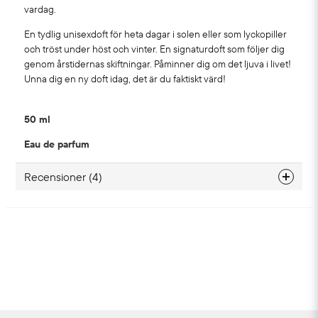
vardag.
En tydlig unisexdoft för heta dagar i solen eller som lyckopiller
och tröst under höst och vinter. En signaturdoft som följer dig
genom årstidernas skiftningar. Påminner dig om det ljuva i livet!
Unna dig en ny doft idag, det är du faktiskt värd!
50 ml
Eau de parfum
Recensioner (4)
Anonym
7 måneder siden
Victoria
1 år siden
Sandra
1 år siden