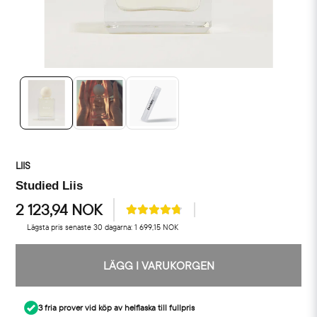
LIIS
Studied Liis
2 123,94 NOK
Lägsta pris senaste 30 dagarna:
1 699,15 NOK
LÄGG I VARUKORGEN
3 fria prover vid köp av helflaska till fullpris