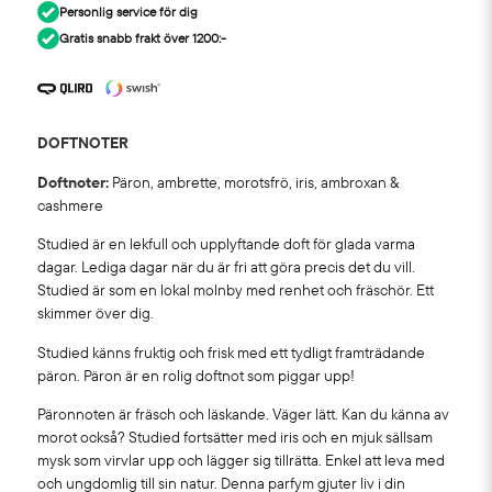
Personlig service för dig
Gratis snabb frakt över 1200:-
DOFTNOTER
Doftnoter:
Päron, ambrette, morotsfrö, iris, ambroxan &
cashmere
Studied är en lekfull och upplyftande doft för glada varma
dagar. Lediga dagar när du är fri att göra precis det du vill.
Studied är som en lokal molnby med renhet och fräschör. Ett
skimmer över dig.
Studied känns fruktig och frisk med ett tydligt framträdande
päron. Päron är en rolig doftnot som piggar upp!
Päronnoten är fräsch och läskande. Väger lätt. Kan du känna av
morot också? Studied fortsätter med iris och en mjuk sällsam
mysk som virvlar upp och lägger sig tillrätta. Enkel att leva med
och ungdomlig till sin natur. Denna parfym gjuter liv i din