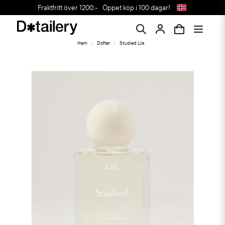
Fraktfritt över 1200:-
Öppet köp i 100 dagar!
Hem
Dofter
Studied Liis