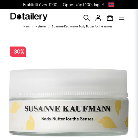
Fraktfritt över 1200:-
Öppet köp i 100 dagar!
Hem
Nyheter
Susanne Kaufmann Body Butter for the senses
-
30
%