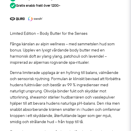
Gratis snabb frakt över 1200:-
Limited Edition – Body Butter for the Senses
Fånga känslan av alpin wellness – med sammetslen hud som
bonus. Upplev en lyxigt vårdande body butter med en
harmonisk doft av ylang ylang, patchouli och lavendel –
inspirerad av alpernas rogivande spa-ritualer.
Denna limiterade upplaga är en hyllning till balans, välmående
och sensorisk njutning. Formulan är kliniskt bevisad att förbättra
hudens fuktnivåer och består av 99 % ingredienser med
naturligt ursprung. Olivolja binder fukt och skyddar mot
uttorkning, sheasmör stärker hudbarriären och vasslepulver
hjälper till att bevara hudens naturliga pH-balans. Den rika men
snabbt absorberande krämen smälter in i huden och omfamnar
kroppen i ett skyddande, återfuktande lager som ger mjuk,
smidig och strålande hud – från topp till tå.