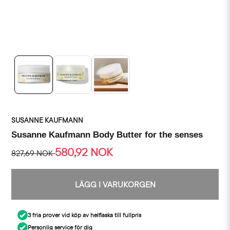
SUSANNE KAUFMANN
Susanne Kaufmann Body Butter for the senses
580,92 NOK
827,69 NOK
LÄGG I VARUKORGEN
3 fria prover vid köp av helflaska till fullpris
Personlig service för dig