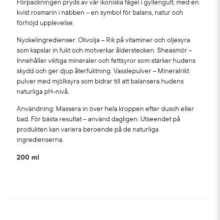
Förpackningen pryds av vår ikoniska fågel i gyllengult, med en
kvist rosmarin i näbben – en symbol för balans, natur och
förhöjd upplevelse.
Nyckelingredienser: Olivolja – Rik på vitaminer och oljesyra
som kapslar in fukt och motverkar ålderstecken. Sheasmör –
Innehåller viktiga mineraler och fettsyror som stärker hudens
skydd och ger djup återfuktning. Vasslepulver – Mineralrikt
pulver med mjölksyra som bidrar till att balansera hudens
naturliga pH-nivå.
Användning: Massera in över hela kroppen efter dusch eller
bad. För bästa resultat – använd dagligen. Utseendet på
produkten kan variera beroende på de naturliga
ingredienserna.
200 ml