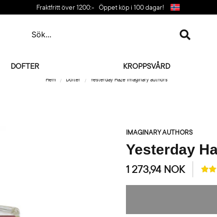
Fraktfritt över 1200:-
Öppet köp i 100 dagar!
DOFTER
KROPPSVÅRD
Hem
Dofter
Yesterday Haze Imaginary authors
IMAGINARY AUTHORS
Yesterday Ha
1 273,94 NOK