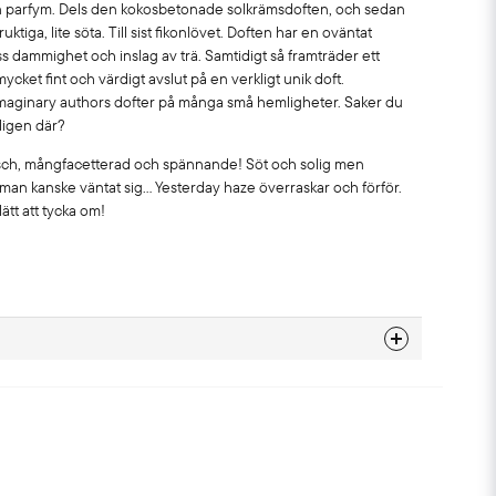
en parfym. Dels den kokosbetonade solkrämsdoften, och sedan
ktiga, lite söta. Till sist fikonlövet. Doften har en oväntat
 dammighet och inslag av trä. Samtidigt så framträder ett
ycket fint och värdigt avslut på en verkligt unik doft.
Imaginary authors dofter på många små hemligheter. Saker du
ligen där?
äsch, mångfacetterad och spännande! Söt och solig men
 man kanske väntat sig… Yesterday haze överraskar och förför.
ätt att tycka om!