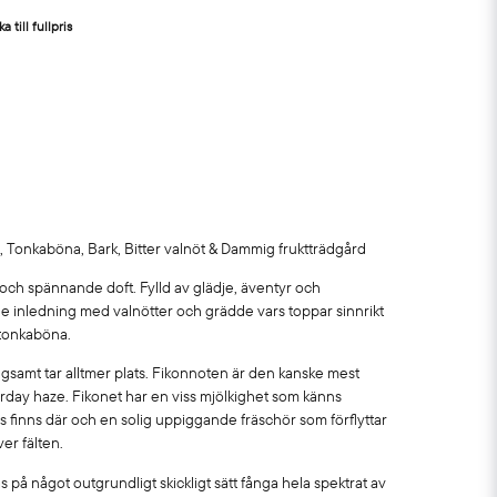
a till fullpris
e, Tonkaböna, Bark, Bitter valnöt & Dammig fruktträdgård
och spännande doft. Fylld av glädje, äventyr och
 inledning med valnötter och grädde vars toppar sinnrikt
 tonkaböna.
gsamt tar alltmer plats. Fikonnoten är den kanske mest
rday haze. Fikonet har en viss mjölkighet som känns
 finns där och en solig uppiggande fräschör som förflyttar
er fälten.
 på något outgrundligt skickligt sätt fånga hela spektrat av