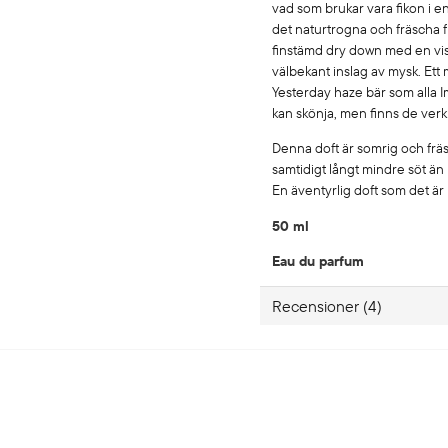
vad som brukar vara fikon i 
det naturtrogna och fräscha fru
finstämd dry down med en viss
välbekant inslag av mysk. Ett m
Yesterday haze bär som alla 
kan skönja, men finns de verk
Denna doft är somrig och fr
samtidigt långt mindre söt än
En äventyrlig doft som det är l
50 ml
Eau du parfum
Recensioner (4)
Zack
11 måneder siden
Terese
1 år siden