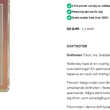
3 fria prover vid köp av helflask
Personlig service för dig
Gratis snabb frakt över 1200:-
DOFTNOTER
Doftnoter:
Fikon, Iris, Grädd
Yesterday haze är en ovanlig 
överraskningar! En spännande
kapas av en mjuk och krämig
Fikonet i bakgrunden som lån
utmärkande doftnoten i Yeste
spännande. Några stänk kokos
dig till en varm solnedgång öv
Fikonnoten i denna doft lyckas