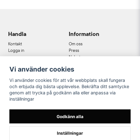
Miriam
för 1 år sedan
Ljuvlig doft som är både kryddig och söt på
samma gång. Varar länge på huden!
Handla
Information
Emiko
för 1 år sedan
Kontakt
Om oss
Logga in
Press
Ioana
Nyheter
för 1 år sedan
Nyhetsbrev
Vi använder cookies
Cookies
Alice
Köpvillkor
för 1 år sedan
Vi använder cookies för att vår webbplats skall fungera
Vilken fantastisk doft! Och fantastisk kundservice
och erbjuda dig bästa upplevelse. Bekräfta ditt samtycke
Våra partners
från detailery! Rekommenderar +++++
genom att trycka på godkänn alla eller anpassa via
inställningar
Yesim
för 1 år sedan
Godkänn alla
Underbar doft och servicen är 👌👌👌👌👌
Inställningar