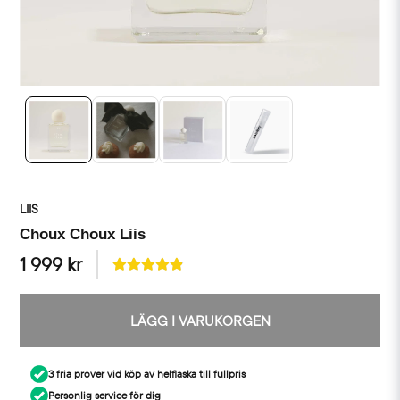
LIIS
Choux Choux Liis
1 999 kr
LÄGG I VARUKORGEN
3 fria prover vid köp av helflaska till fullpris
Personlig service för dig