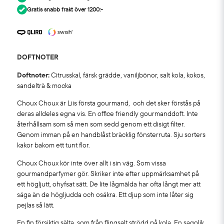
Gratis snabb frakt över 1200:-
DOFTNOTER
Doftnoter:
Citrusskal, färsk grädde, vaniljbönor, salt kola, kokos,
sandelträ & mocka
Choux Choux är Liis första gourmand, och det sker förstås på
deras alldeles egna vis. En office friendly gourmanddoft. Inte
återhållsam som så men som sedd genom ett disigt filter.
Genom imman på en handblåst bräcklig fönsterruta. Sju sorters
kakor bakom ett tunt flor.
Choux Choux kör inte över allt i sin väg. Som vissa
gourmandparfymer gör. Skriker inte efter uppmärksamhet på
ett högljutt, ohyfsat sätt. De lite lågmälda har ofta långt mer att
säga än de högljudda och osäkra. Ett djup som inte låter sig
pejlas så lätt.
En fin försiktig sälta, som från flingsalt strödd på kola. En sagolik