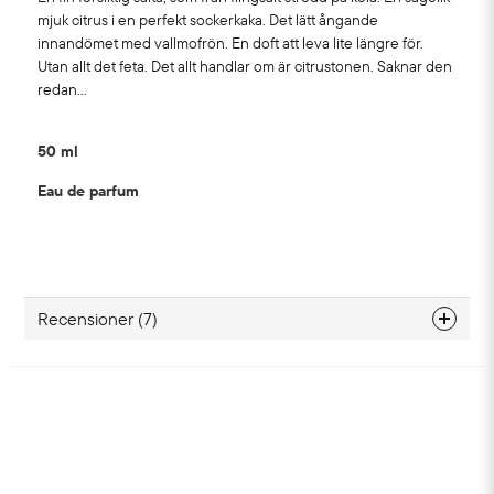
mjuk citrus i en perfekt sockerkaka. Det lätt ångande
innandömet med vallmofrön. En doft att leva lite längre för.
Utan allt det feta. Det allt handlar om är citrustonen. Saknar den
redan…
50 ml
Eau de parfum
Recensioner (7)
Alicia Linnea
för 11 månader sedan
Lena
för 1 år sedan