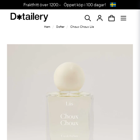
Fraktfritt över 1200:-
Öppet köp i 100 dagar!
Hem
Dofter
Choux Choux Liis