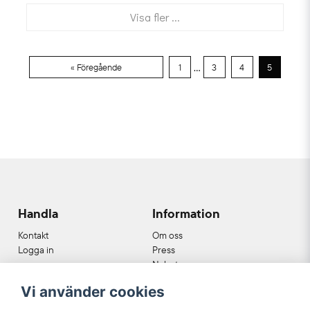
Visa fler ...
...
« Föregående
1
3
4
5
Handla
Information
Kontakt
Om oss
Logga in
Press
Nyheter
Nyhetsbrev
Vi använder cookies
Cookies
Köpvillkor