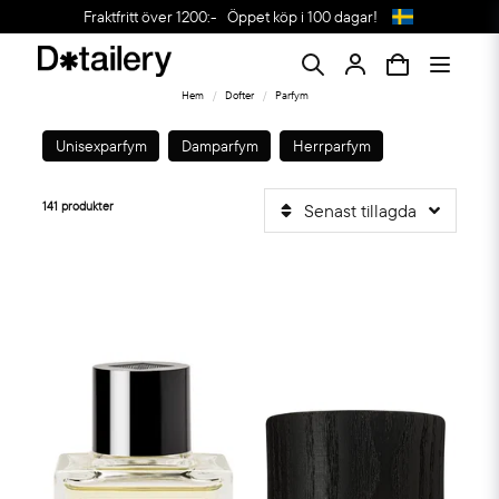
Fraktfritt över 1200:-
Öppet köp i 100 dagar!
Hem
Dofter
Parfym
Unisexparfym
Damparfym
Herrparfym
141 produkter
Senast tillagda