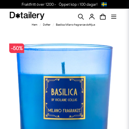
Fraktfritt över 1200:-
Öppet köp i 100 dagar!
Hem
Dofter
Basilica Milano fragranze doftljus
-
50
%