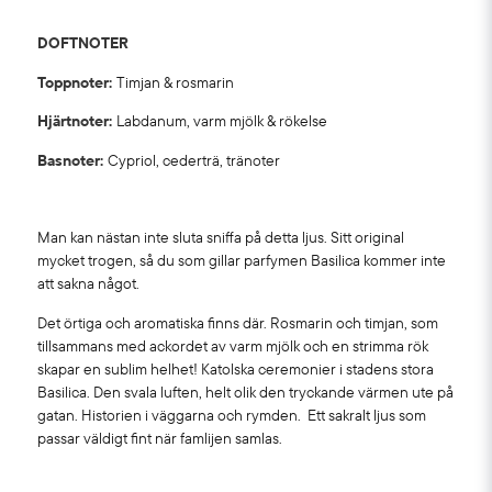
DOFTNOTER
Toppnoter:
Timjan & rosmarin
Hjärtnoter:
Labdanum, varm mjölk & rökelse
Basnoter:
Cypriol, cederträ, tränoter
Man kan nästan inte sluta sniffa på detta ljus. Sitt original
mycket trogen, så du som gillar parfymen Basilica kommer inte
att sakna något.
Det örtiga och aromatiska finns där. Rosmarin och timjan, som
tillsammans med ackordet av varm mjölk och en strimma rök
skapar en sublim helhet! Katolska ceremonier i stadens stora
Basilica. Den svala luften, helt olik den tryckande värmen ute på
gatan. Historien i väggarna och rymden. Ett sakralt ljus som
passar väldigt fint när famlijen samlas.