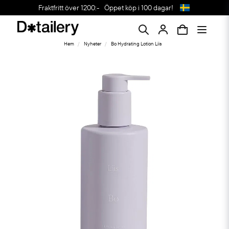
Fraktfritt över 1200:-
Öppet köp i 100 dagar!
Hem
Nyheter
Bo Hydrating Lotion Liis