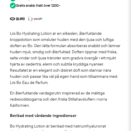
Gratis snabb frakt över 1200:-
Liis Bo Hydrating Lotion är en silkeslen, återfuktande
kroppslotion som omsluter huden med den ljusa och luftiga
doften av Bo. Den lätta formulan absorberas snabbt och lämnar
huden mjuk, smidig och återfuktad. Doften öppnar med friska,
salta vindar och ljusa tränoter som gradvis övergår i ett mjukt
hjärta av cederträ, elemi och subtila kryddiga nyanser.
Resultatet är en elegant och diskret doft som stannar nära
huden och passar lika väl på egen hand som tillsammans med
Liis Bo Eau de Parfum.
En återfuktande vardagsrutin inspirerad av de mäktiga
redwoodskogarna och den friska Stillahavsluften i norra
Kalifornien.
Berikad med vårdande ingredienser
Bo Hydrating Lotion är berikad med natriumhyaluronat