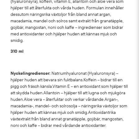
(hyaluronsyra), koffein, vitamin E, allantoin och aloe vera som
hjälper till att återfukta och vårda huden. Formulan innehåller
dessutom näringsrika växtoljor från bland annat argan,
macadamia, mandel och solros samt extrakt från granatäpple,
gojibär, mangostan, noni och kaffe – ingredienser som bidrar
med antioxidanter och hjälper huden att kännas mjuk och
smidig.
310 ml
Nyckelingredienser:
Natriumhyaluronat (Hyaluronsyra) –
hjälper huden att bevara sin fuktbalans.Koffein – bidrar till en
pigg och fräsch känsla.Vitamin E – en antioxidant som hjälper till
att skydda huden.Allantoin – hjälper till att lugna och mjukgöra
huden.Aloe vera – återfuktar och verkar vårdande.Argan-,
macadamia-, mandel- och solrosolja – näringsrika växtoljor som
hjälper huden att kännas mjuk och smidig.Antioxidantrika
växtextrakt från bland annat granatäpple, gojibär, mangostan,
noni och kaffe – bidrar med vårdande antioxidanter.