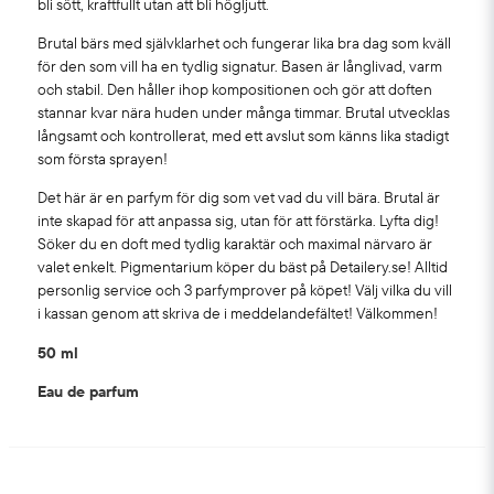
bli sött, kraftfullt utan att bli högljutt.
Brutal bärs med självklarhet och fungerar lika bra dag som kväll
för den som vill ha en tydlig signatur. Basen är långlivad, varm
och stabil. Den håller ihop kompositionen och gör att doften
stannar kvar nära huden under många timmar. Brutal utvecklas
långsamt och kontrollerat, med ett avslut som känns lika stadigt
som första sprayen!
Det här är en parfym för dig som vet vad du vill bära. Brutal är
inte skapad för att anpassa sig, utan för att förstärka. Lyfta dig!
Söker du en doft med tydlig karaktär och maximal närvaro är
valet enkelt. Pigmentarium köper du bäst på Detailery.se! Alltid
personlig service och 3 parfymprover på köpet! Välj vilka du vill
i kassan genom att skriva de i meddelandefältet! Välkommen!
50 ml
Eau de parfum