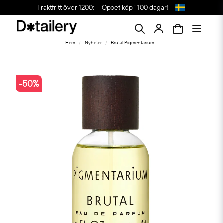
Fraktfritt över 1200:-
Öppet köp i 100 dagar!
Hem
Nyheter
Brutal Pigmentarium
-
50
%