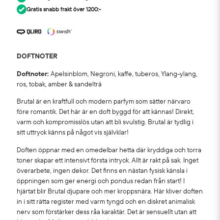
Gratis snabb frakt över 1200:-
DOFTNOTER
Doftnoter:
Apelsinblom, Negroni, kaffe, tuberos, Ylang-ylang,
ros, tobak, amber & sandelträ
Brutal är en kraftfull och modern parfym som sätter närvaro
före romantik. Det här är en doft byggd för att kännas! Direkt,
varm och kompromisslös utan att bli svulstig. Brutal är tydlig i
sitt uttryck känns på något vis självklar!
Doften öppnar med en omedelbar hetta där kryddiga och torra
toner skapar ett intensivt första intryck. Allt är rakt på sak. Inget
överarbete, ingen dekor. Det finns en nästan fysisk känsla i
öppningen som ger energi och pondus redan från start! I
hjärtat blir Brutal djupare och mer kroppsnära. Här kliver doften
in i sitt rätta register med varm tyngd och en diskret animalisk
nerv som förstärker dess råa karaktär. Det är sensuellt utan att