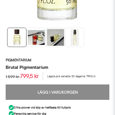
PIGMENTARIUM
Brutal Pigmentarium
799,5 kr
1 599 kr
Lägsta pris senaste 30 dagarna:
799,5 kr
LÄGG I VARUKORGEN
3 fria prover vid köp av helflaska till fullpris
Personlig service för dig