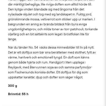
där märkligt behagliga, lite riviga doften som alltid hörde till.
Den kyliga vinden blandade sig med ångorna från det
nylackade skjulet och tog med sig landskapet in. Fuktig jord,
grönskimrande mossa, vetiverrot som sticker upp ur marken. I
bakgrunden en aning av brända bildäck från byns eviga
ungdomlighetsprov, och milda toner av torr patchouli, torkande
oljefärg och en bit saltlakrits som legat i bröstfickan lite för
länge.
När du tänder No. 54 väcks dessa minnesbilder till liv på nytt.
Det är ett doftljus som bär sina berättelser med stolthet, fyllt av
värme, hantverk och emotionell tyngd. En doft som känns
genom både hjärta och rum. Handgjort i liten upplaga i
Reykjavik, med återvunnen sojavax och samma parfymoljor
som Fischersunds ikoniska dofter. Ett doftljus för dig som
uppskattar karaktär, djup och dofter som säger något.
300 g
Brinntid: 55 h