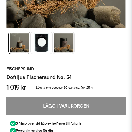
FISCHERSUND
Doftljus Fischersund No. 54
1 019 kr
Lägsta pris senaste 30 dagarna:
764,25 kr
LÄGG I VARUKORGEN
3 fria prover vid köp av helflaska till fullpris
Personlig service för dig