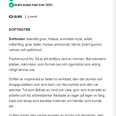
Gratis snabb frakt över 1200:-
DOFTNOTER
Doftnoter:
Isländsk gran, trälack, animalisk mysk, asfalt,
målarfärg, gräs, läder, mossa, ammoniak, lakrits, bränt gummi,
vetiver och patchouli
Fischersund No. 54 är ett doftljus vävt av minnen. Barndomens
platser, människor som format oss och ögonblick som aldrig
riktigt lämnar oss.
Doften är inspirerad av faderns verkstad, den där dunkla och
dragiga platsen som som barn var lika mystisk som den var
självklar. Trä som åldrats av vind och väta, golv som knarrade av
arbete och tid, arbetsbänkar fläckade av lager på lager av färg,
hack och skrap som berättar historier om händer som kunde
allt.
I luften ligger den varma aromen av linolja och terpentin, den