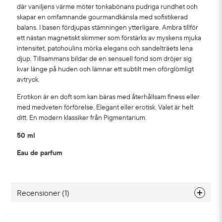
där vaniljens värme möter tonkabönans pudriga rundhet och
skapar en omfamnande gourmandkänsla med sofistikerad
balans. I basen fördjupas stämningen ytterligare. Ambra tillför
ett nästan magnetiskt skimmer som förstärks av myskens mjuka
intensitet, patchoulins mörka elegans och sandelträets lena
djup. Tillsammans bildar de en sensuell fond som dröjer sig
kvar länge på huden och lämnar ett subtilt men oförglömligt
avtryck.
Erotikon är en doft som kan bäras med återhållsam finess eller
med medveten förförelse. Elegant eller erotisk. Valet är helt
ditt. En modern klassiker från Pigmentarium.
50 ml
Eau de parfum
Recensioner (1)
Elen