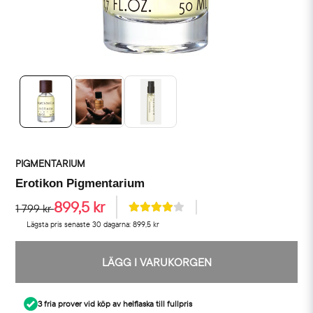
PIGMENTARIUM
Erotikon Pigmentarium
899,5 kr
1 799 kr
Lägsta pris senaste 30 dagarna:
899,5 kr
LÄGG I VARUKORGEN
3 fria prover vid köp av helflaska till fullpris