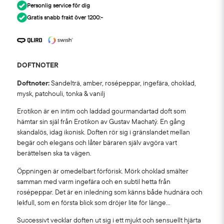
Personlig service för dig
Gratis snabb frakt över 1200:-
DOFTNOTER
Doftnoter:
Sandelträ, amber, rosépeppar, ingefära, choklad,
mysk, patchouli, tonka & vanilj
Erotikon är en intim och laddad gourmandartad doft som
hämtar sin själ från Erotikon av Gustav Machatý. En gång
skandalös, idag ikonisk. Doften rör sig i gränslandet mellan
begär och elegans och låter bäraren själv avgöra vart
berättelsen ska ta vägen.
Öppningen är omedelbart förförisk. Mörk choklad smälter
samman med varm ingefära och en subtil hetta från
rosépeppar. Det är en inledning som känns både hudnära och
lekfull, som en första blick som dröjer lite för länge...
Successivt vecklar doften ut sig i ett mjukt och sensuellt hjärta