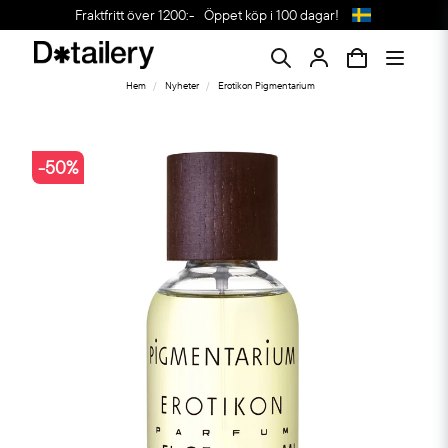
Fraktfritt över 1200:-
Öppet köp i 100 dagar!
Hem
Nyheter
Erotikon Pigmentarium
-
50
%