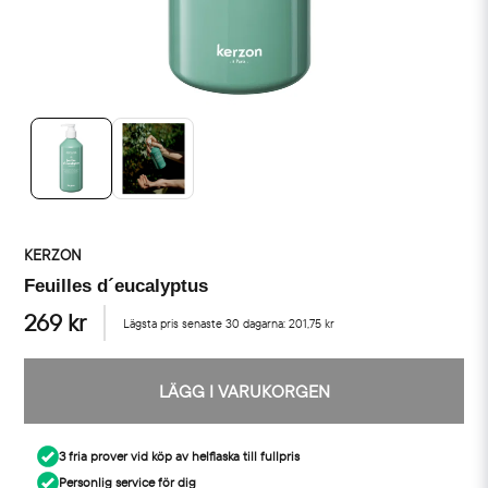
KERZON
Feuilles d´eucalyptus
269 kr
Lägsta pris senaste 30 dagarna:
201,75 kr
LÄGG I VARUKORGEN
3 fria prover vid köp av helflaska till fullpris
Personlig service för dig