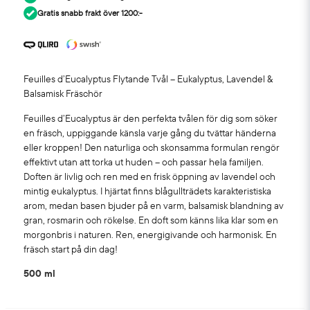
Gratis snabb frakt över 1200:-
Feuilles d’Eucalyptus Flytande Tvål – Eukalyptus, Lavendel &
Balsamisk Fräschör
Feuilles d’Eucalyptus är den perfekta tvålen för dig som söker
en fräsch, uppiggande känsla varje gång du tvättar händerna
eller kroppen! Den naturliga och skonsamma formulan rengör
effektivt utan att torka ut huden – och passar hela familjen.
Doften är livlig och ren med en frisk öppning av lavendel och
mintig eukalyptus. I hjärtat finns blågullträdets karakteristiska
arom, medan basen bjuder på en varm, balsamisk blandning av
gran, rosmarin och rökelse. En doft som känns lika klar som en
morgonbris i naturen. Ren, energigivande och harmonisk. En
fräsch start på din dag!
500 ml