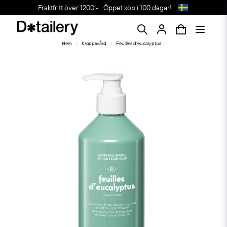
Fraktfritt över 1200:-
Öppet köp i 100 dagar!
Hem
Kroppsvård
Feuilles d´eucalyptus