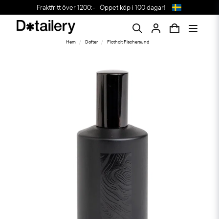
Fraktfritt över 1200:-
Öppet köp i 100 dagar!
Hem
Dofter
Flotholt Fischersund