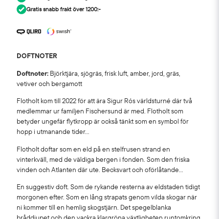
Gratis snabb frakt över 1200:-
DOFTNOTER
Doftnoter:
Björktjära, sjögräs, frisk luft, amber, jord, gräs,
vetiver och bergamott
Flotholt kom till 2022 för att ära Sigur Rós världsturné där två
medlemmar ur familjen Fischersund är med. Flotholt som
betyder ungefär flytkropp är också tänkt som en symbol för
hopp i utmanande tider…
Flotholt doftar som en eld på en stelfrusen strand en
vinterkväll, med de väldiga bergen i fonden. Som den friska
vinden och Atlanten där ute. Becksvart och oförlåtande…
En suggestiv doft. Som de rykande resterna av eldstaden tidigt
morgonen efter. Som en lång strapats genom vilda skogar när
ni kommer till en hemlig skogstjärn. Det spegelblanka
bråddjupet och den vackra klargröna växtligheten runtomkring.