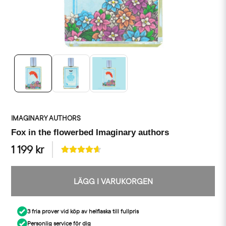
IMAGINARY AUTHORS
Fox in the flowerbed Imaginary authors
1 199 kr
LÄGG I VARUKORGEN
3 fria prover vid köp av helflaska till fullpris
Personlig service för dig