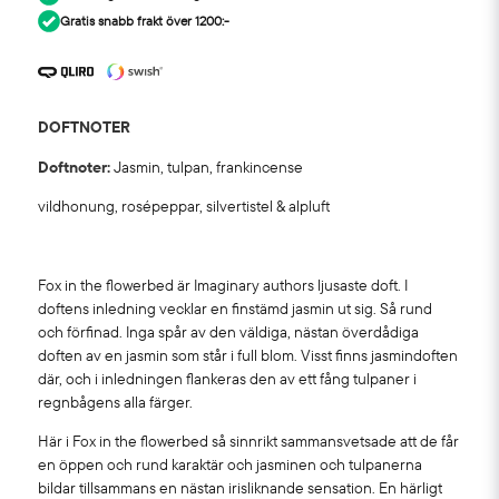
Gratis snabb frakt över 1200:-
DOFTNOTER
Doftnoter:
Jasmin, tulpan, frankincense
vildhonung, rosépeppar, silvertistel & alpluft
Fox in the flowerbed är Imaginary authors ljusaste doft. I
doftens inledning vecklar en finstämd jasmin ut sig. Så rund
och förfinad. Inga spår av den väldiga, nästan överdådiga
doften av en jasmin som står i full blom. Visst finns jasmindoften
där, och i inledningen flankeras den av ett fång tulpaner i
regnbågens alla färger.
Här i Fox in the flowerbed så sinnrikt sammansvetsade att de får
en öppen och rund karaktär och jasminen och tulpanerna
bildar tillsammans en nästan irisliknande sensation. En härligt