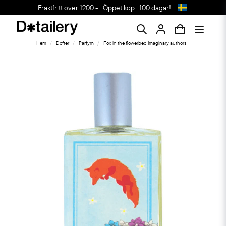
Fraktfritt över 1200:-
Öppet köp i 100 dagar!
Hem
Dofter
Parfym
Fox in the flowerbed Imaginary authors