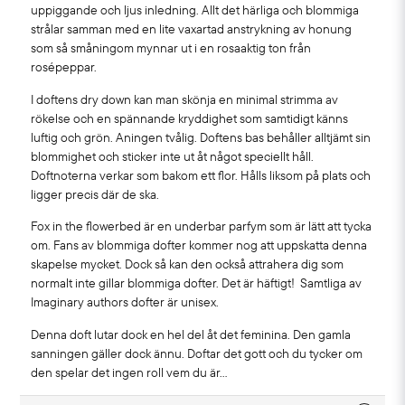
uppiggande och ljus inledning. Allt det härliga och blommiga
strålar samman med en lite vaxartad anstrykning av honung
som så småningom mynnar ut i en rosaaktig ton från
rosépeppar.
I doftens dry down kan man skönja en minimal strimma av
rökelse och en spännande kryddighet som samtidigt känns
luftig och grön. Aningen tvålig. Doftens bas behåller alltjämt sin
blommighet och sticker inte ut åt något speciellt håll.
Doftnoterna verkar som bakom ett flor. Hålls liksom på plats och
ligger precis där de ska.
Fox in the flowerbed är en underbar parfym som är lätt att tycka
om. Fans av blommiga dofter kommer nog att uppskatta denna
skapelse mycket. Dock så kan den också attrahera dig som
normalt inte gillar blommiga dofter. Det är häftigt! Samtliga av
Imaginary authors dofter är unisex.
Denna doft lutar dock en hel del åt det feminina. Den gamla
sanningen gäller dock ännu. Doftar det gott och du tycker om
den spelar det ingen roll vem du är…