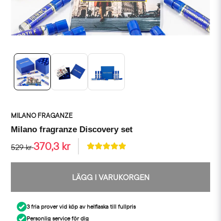
MILANO FRAGANZE
Milano fragranze Discovery set
370,3 kr
529 kr
LÄGG I VARUKORGEN
3 fria prover vid köp av helflaska till fullpris
Personlig service för dig