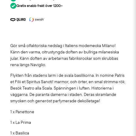
Gratis snabb frakt över 1200:-
Gör små olfaktoriska nedslag i Italiens modemecka Milano!
Känn den varma, citrustyngda doften av bullriga milanesiska
jular. Känn doften av arbetarnas fabriksrockar som skrubbas
rena längs Naviglio.
Flykten från stadens larm i de svala basilikorna. In nomine Patris
et Filii et Spiritus Sancti! marmor, och örter, en smal strimma rök.
Besök Teatro alla Scala. Spänningen i luften. Historierna i
väggarna. De paranta damerna i staden. Deras skramlande
smycken och generöst parfymerade dekolletage!
1 x Panettone
1 x La Prima
1 x Basilica