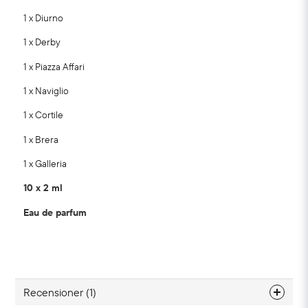
1 x Diurno
1 x Derby
1 x Piazza Affari
1 x Naviglio
1 x Cortile
1 x Brera
1 x Galleria
10 x 2 ml
Eau de parfum
Recensioner (1)