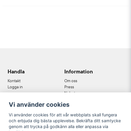
Marianne
för 1 år sedan
Trevlug liten box med underbara dofter, i mitt
tycke.
Handla
Information
Kontakt
Om oss
Logga in
Press
Nyheter
Nyhetsbrev
Vi använder cookies
Cookies
Köpvillkor
Vi använder cookies för att vår webbplats skall fungera
och erbjuda dig bästa upplevelse. Bekräfta ditt samtycke
Våra partners
genom att trycka på godkänn alla eller anpassa via