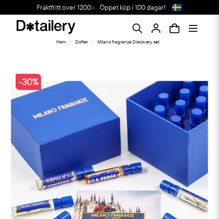
Fraktfritt över 1200:-
Öppet köp i 100 dagar!
Hem
Dofter
Milano fragranze Discovery set
-
30
%