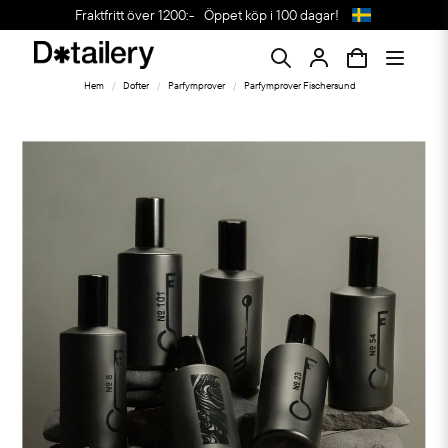
Fraktfritt över 1200:-
Öppet köp i 100 dagar!
Hem
Dofter
Parfymprover
Parfymprover Fischersund