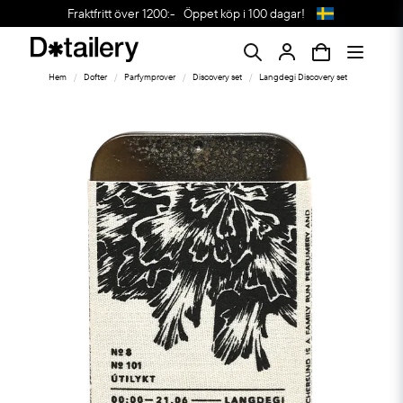
Fraktfritt över 1200:-
Öppet köp i 100 dagar!
Hem
Dofter
Parfymprover
Discovery set
Langdegi Discovery set