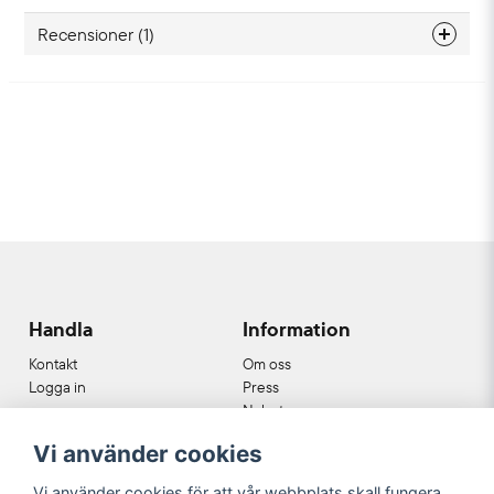
Recensioner (1)
Miriam
för 1 år sedan
Fina dofter i en snygg och hantverksmässig ask!
Handla
Information
Kontakt
Om oss
Logga in
Press
Nyheter
Nyhetsbrev
Vi använder cookies
Cookies
Köpvillkor
Vi använder cookies för att vår webbplats skall fungera