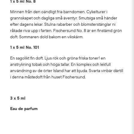
1 x 5 ml No. 8
Minnen från den oändligt fria barndomen. Cykelturer i
grannskapet och dagliga små äventyr. Smutsiga små händer
efter dagens lekar. Stulna rabarber och blomsterstänglar ni
råkade riva upp i farten. Fischersund No. 8 är en finstämd grön
doft. Sommaren dold bakom en vikskärm.
1 x 5 ml No. 101
En sagolikt fin doft. Ljus rök och gröna friska toner! en
anstrykning tobak och höga tallar. En komplex och lekfull
användning av de örter Island har att bjuda. Svarta vinbär därtill
i denna måstedoft från huset Fischersund.
3 x 5 ml
Eau de parfum