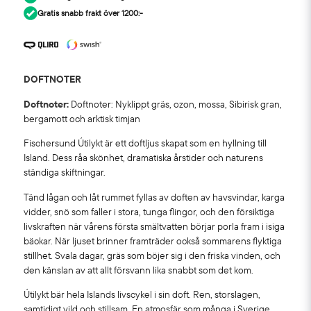
Gratis snabb frakt över 1200:-
DOFTNOTER
Doftnoter:
Doftnoter: Nyklippt gräs, ozon, mossa, Sibirisk gran,
bergamott och arktisk timjan
Fischersund Útilykt är ett doftljus skapat som en hyllning till
Island. Dess råa skönhet, dramatiska årstider och naturens
ständiga skiftningar.
Tänd lågan och låt rummet fyllas av doften av havsvindar, karga
vidder, snö som faller i stora, tunga flingor, och den försiktiga
livskraften när vårens första smältvatten börjar porla fram i isiga
bäckar. När ljuset brinner framträder också sommarens flyktiga
stillhet. Svala dagar, gräs som böjer sig i den friska vinden, och
den känslan av att allt försvann lika snabbt som det kom.
Útilykt bär hela Islands livscykel i sin doft. Ren, storslagen,
samtidigt vild och stillsam. En atmosfär som många i Sverige