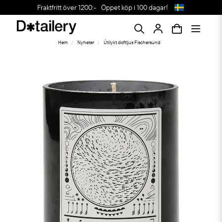
Fraktfritt över 1200:-
Öppet köp i 100 dagar!
Hem
Nyheter
Útilykt doftljus Fischersund