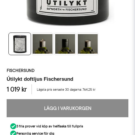
FISCHERSUND
Útilykt doftljus Fischersund
1 019 kr
Lägsta pris senaste 30 dagarna:
764,25 kr
LÄGG I VARUKORGEN
3 fria prover vid köp av helflaska till fullpris
Personlig service för dig